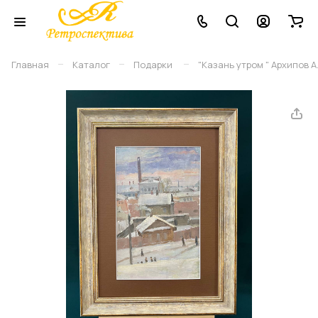
–
–
–
Главная
Каталог
Подарки
"Казань утром " Архипов А.