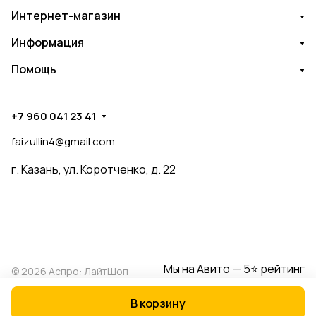
Интернет-магазин
Информация
Помощь
+7 960 041 23 41
faizullin4@gmail.com
г. Казань, ул. Коротченко, д. 22
Мы на Авито — 5⭐ рейтинг
© 2026 Аспро: ЛайтШоп
В корзину
Конфиденциальность
Оферта