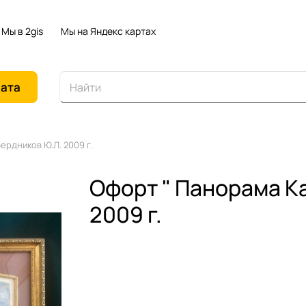
Мы в 2gis
Мы на Яндекс картах
иата
ердников Ю.Л. 2009 г.
Офорт " Панорама К
2009 г.