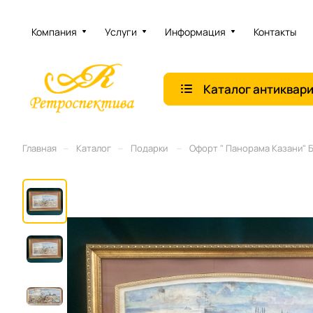
Компания
Услуги
Информация
Контакты
Каталог антиквар
–
–
–
Главная
Каталог
Подарки
Офорт " Панорама Казани" Б