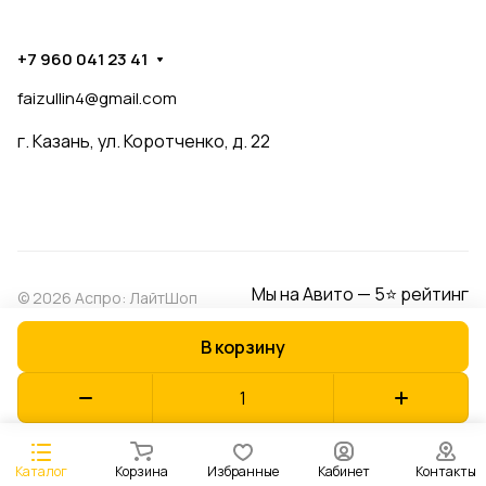
+7 960 041 23 41
faizullin4@gmail.com
г. Казань, ул. Коротченко, д. 22
Мы на Авито — 5⭐ рейтинг
© 2026 Аспро: ЛайтШоп
В корзину
Конфиденциальность
Оферта
Разработано в
Каталог
Корзина
Избранные
Кабинет
Контакты