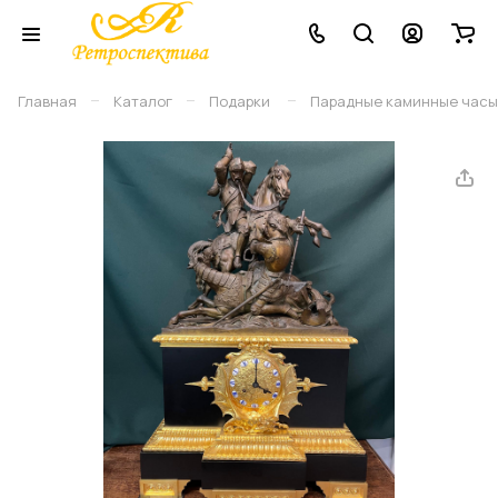
–
–
–
Главная
Каталог
Подарки
Парадные каминные часы ф