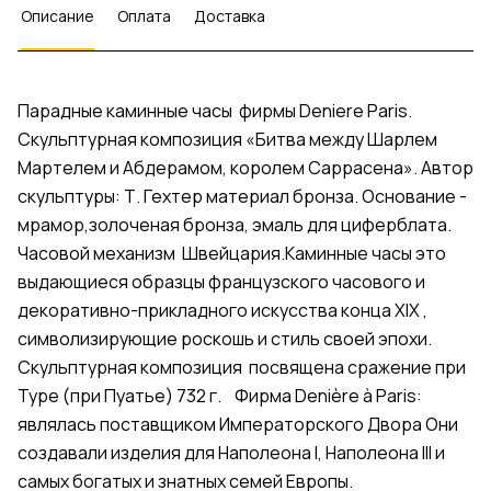
Описание
Оплата
Доставка
Парадные каминные часы фирмы Deniere Paris.
Скульптурная композиция «Битва между Шарлем
Мартелем и Абдерамом, королем Саррасена». Автор
скульптуры: Т. Гехтер материал бронза. Основание -
мрамор,золоченая бронза, эмаль для циферблата.
Часовой механизм Швейцария.Каминные часы это
выдающиеся образцы французского часового и
декоративно-прикладного искусства конца XIX ,
символизирующие роскошь и стиль своей эпохи.
Скульптурная композиция посвящена сражение при
Туре (при Пуатье) 732 г. Фирма Denière à Paris:
являлась поставщиком Императорского Двора Они
создавали изделия для Наполеона I, Наполеона III и
самых богатых и знатных семей Европы.