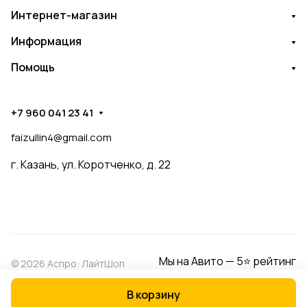
Интернет-магазин
Информация
Помощь
+7 960 041 23 41
faizullin4@gmail.com
г. Казань, ул. Коротченко, д. 22
Мы на Авито — 5⭐ рейтинг
© 2026 Аспро: ЛайтШоп
В корзину
Конфиденциальность
Оферта