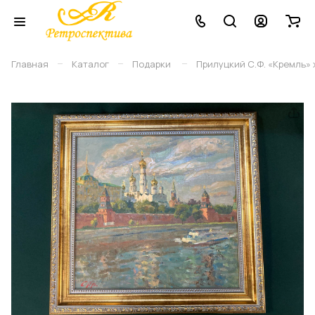
–
–
–
Главная
Каталог
Подарки
Прилуцкий С.Ф. «Кремль» х