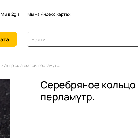
Мы в 2gis
Мы на Яндекс картах
иата
 875 пр со звездой, перламутр.
Серебряное кольцо -
перламутр.