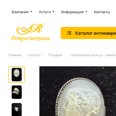
Компания
Услуги
Информация
Контакты
Каталог антиквар
–
–
–
Главная
Каталог
Подарки
Серебряное кольцо - камея.