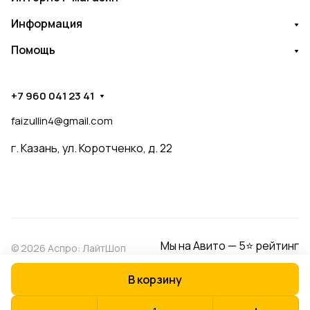
Информация
Помощь
+7 960 041 23 41
faizullin4@gmail.com
г. Казань, ул. Коротченко, д. 22
Мы на Авито — 5⭐ рейтинг
© 2026 Аспро: ЛайтШоп
В корзину
Конфиденциальность
Оферта
Разработано в