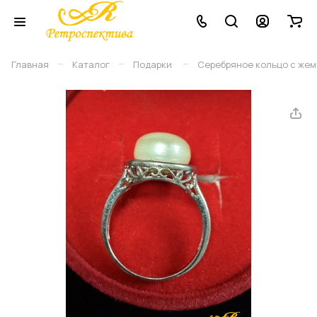
–
–
–
Главная
Каталог
Подарки
Серебряное кольцо с жемчу