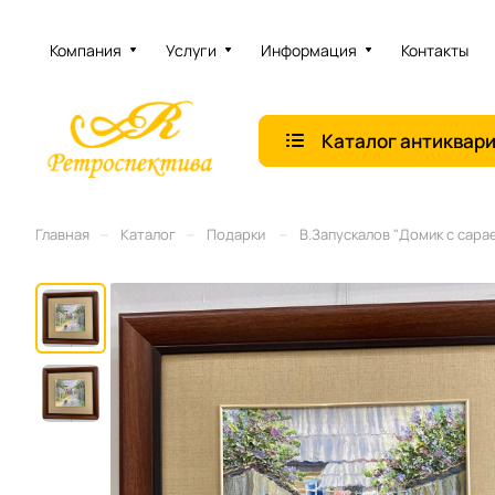
Компания
Услуги
Информация
Контакты
Каталог антиквар
–
–
–
Главная
Каталог
Подарки
В.Запускалов "Домик с сарае