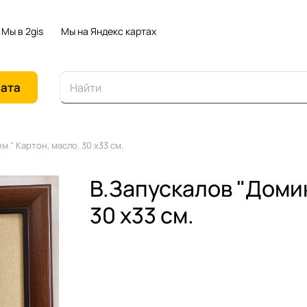
Мы в 2gis
Мы на Яндекс картах
иата
м." Картон, масло. 30 х33 см.
В.Запускалов "Домик
30 х33 см.