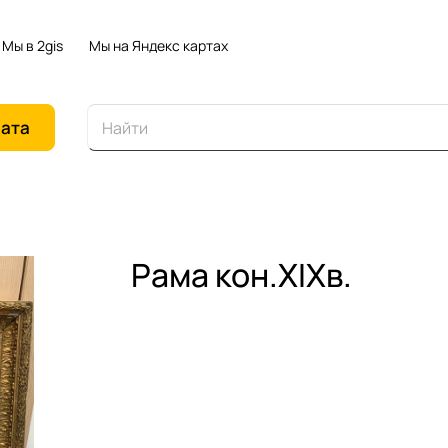
Мы в 2gis
Мы на Яндекс картах
иата
Рама кон.XIXв.