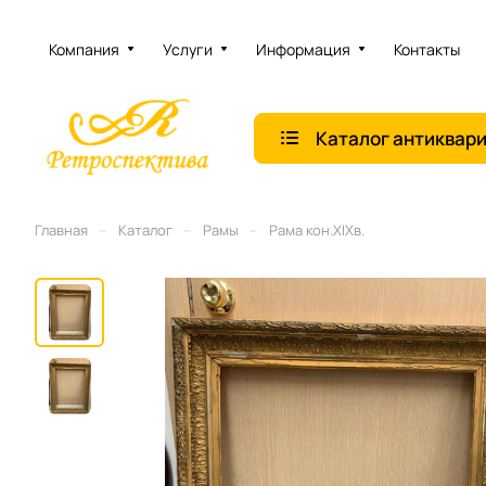
Компания
Услуги
Информация
Контакты
Каталог антиквар
–
–
–
Главная
Каталог
Рамы
Рама кон.XIXв.