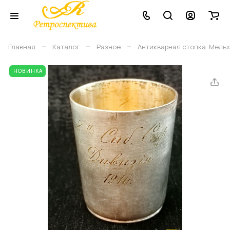
–
–
–
Главная
Каталог
Разное
Антикварная стопка. Мельхи
НОВИНКА