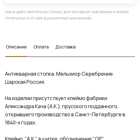
Цена действительна только для интернет-магазина и может
отличаться от цен в розничных магазинах
Описание
Оплата
Доставка
Антикварная стопка. Мельхиор Серебрение.
Царская Россия.
На изделии присутствует клеймо фабрики
Александра Кача (А.К.), прусского подданного,
открывшего производство в Санкт-Петербурге в
1840-х годах.
Клеймо "А.К." в щитке, обозначение "GP"