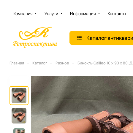
Компания
Услуги
Информация
Контакты
Каталог антиквар
–
–
–
Главная
Каталог
Разное
Бинокль Galileo 10 х 90 х 80. 