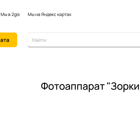
Мы в 2gis
Мы на Яндекс картах
иата
Фотоаппарат "Зорк