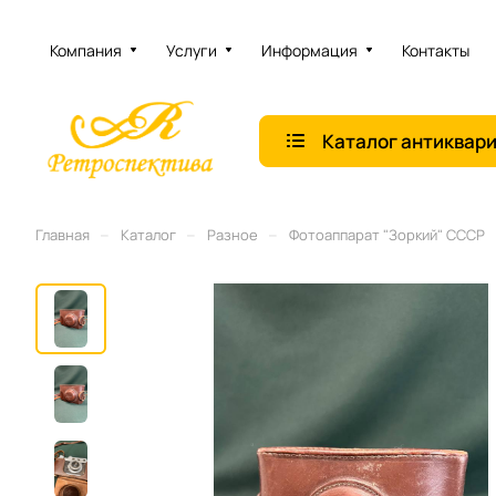
Компания
Услуги
Информация
Контакты
Каталог антиквар
–
–
–
Главная
Каталог
Разное
Фотоаппарат "Зоркий" СССР