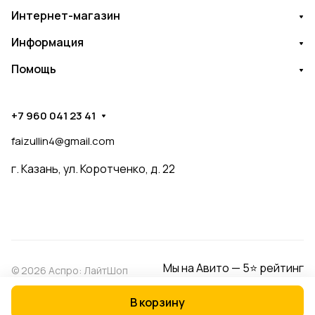
Интернет-магазин
Информация
Помощь
+7 960 041 23 41
faizullin4@gmail.com
г. Казань, ул. Коротченко, д. 22
Мы на Авито — 5⭐ рейтинг
© 2026 Аспро: ЛайтШоп
В корзину
Конфиденциальность
Оферта