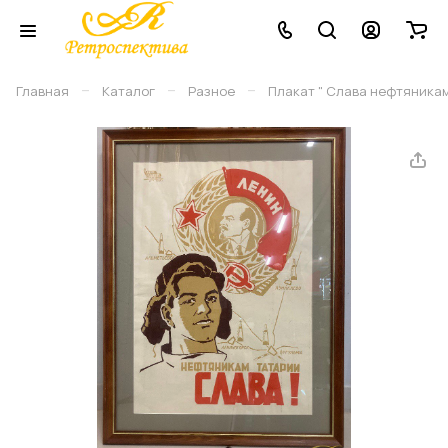
–
–
–
Главная
Каталог
Разное
Плакат " Слава нефтяникам Т