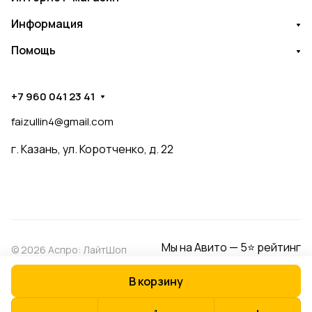
Информация
Помощь
+7 960 041 23 41
faizullin4@gmail.com
г. Казань, ул. Коротченко, д. 22
Мы на Авито — 5⭐ рейтинг
© 2026 Аспро: ЛайтШоп
В корзину
Конфиденциальность
Оферта
Разработано в