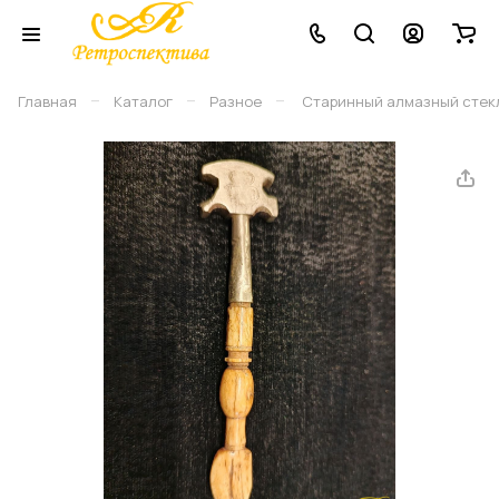
–
–
–
Главная
Каталог
Разное
Старинный алмазный стекло