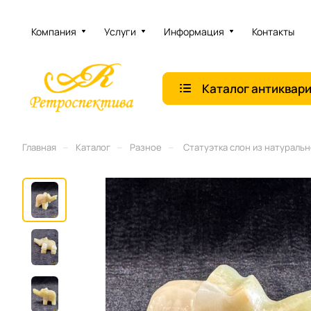
Компания
Услуги
Информация
Контакты
Каталог антиквар
–
–
–
Главная
Каталог
Разное
Статуэтка слон из натуральн