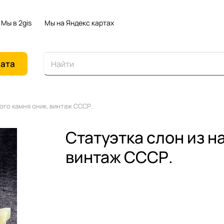
Мы в 2gis
Мы на Яндекс картах
иата
ого камня оник, винтаж СССР.
Статуэтка слон из н
винтаж СССР.