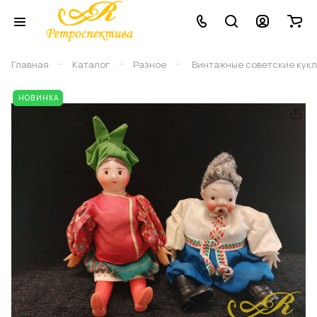
–
–
–
Главная
Каталог
Разное
Винтажные советские куклы
НОВИНКА