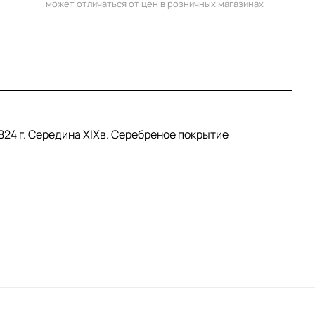
может отличаться от цен в розничных магазинах
824 г. Середина XIXв. Серебреное покрытие