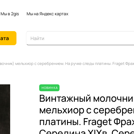
Мы в 2gis
Мы на Яндекс картах
иата
вочник) мельхиор с серебрением. На ручке следы платины. Fraget Фра
НОВИНКА
Винтажный молочник
мельхиор с серебре
платины. Fraget Фра
Середина XIXв. Сер