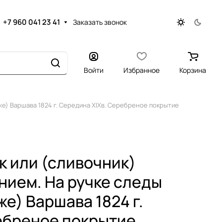
+7 960 041 23 41
Заказать звонок
Войти
Избранное
Корзина
же) Варшава 1824 г. Середина XIXв. Серебреное покрытие
 или (сливочник)
нием. На ручке следы
же) Варшава 1824 г.
ебреное покрытие