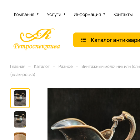
Компания
Услуги
Информация
Контакты
Каталог антиквар
–
–
–
Главная
Каталог
Разное
Винтажный молочник или (сли
(плакировка)