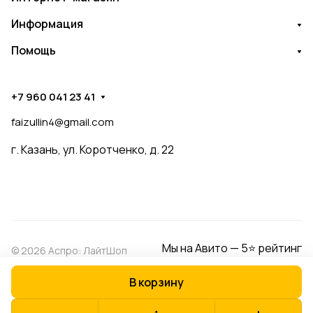
Информация
Помощь
+7 960 041 23 41
faizullin4@gmail.com
г. Казань, ул. Коротченко, д. 22
Мы на Авито — 5⭐ рейтинг
© 2026 Аспро: ЛайтШоп
В корзину
Конфиденциальность
Оферта
Разработано в