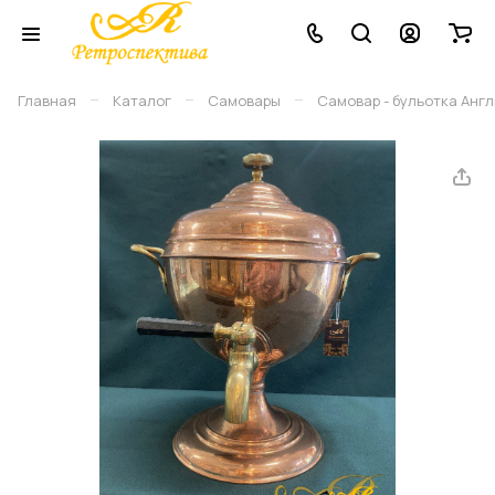
–
–
–
Главная
Каталог
Самовары
Самовар - бульотка Англия