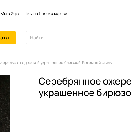
Мы в 2gis
Мы на Яндекс картах
иата
ерелье с подвеской украшенное бирюзой. Богемный стиль
Серебрянное ожере
украшенное бирюзой