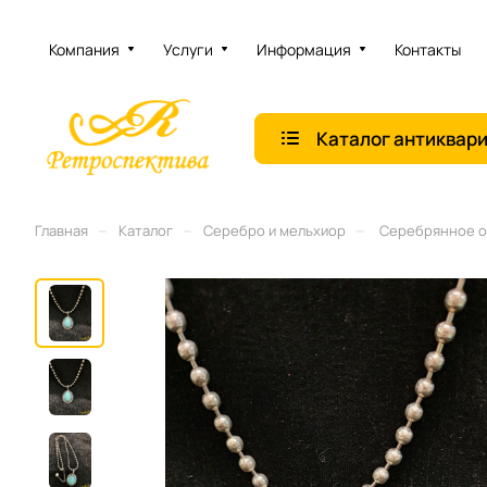
Компания
Услуги
Информация
Контакты
Каталог антиквар
–
–
–
Главная
Каталог
Серебро и мельхиор
Серебрянное ож