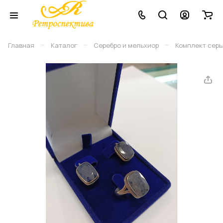
–
–
–
Главная
Каталог
Серебро и мельхиор
Комплект серьг