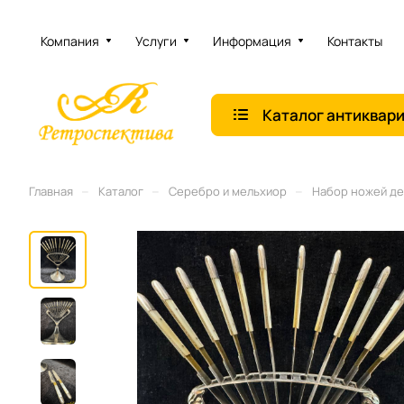
Компания
Услуги
Информация
Контакты
Каталог антиквар
–
–
–
Главная
Каталог
Серебро и мельхиор
Набор ножей дес