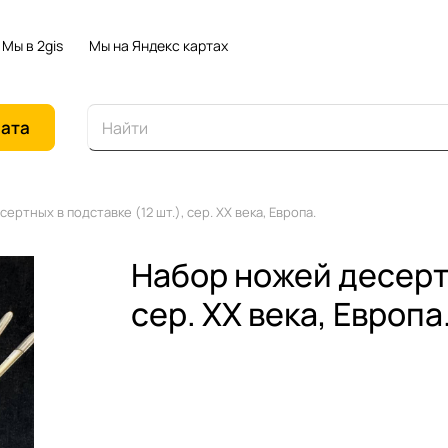
Мы в 2gis
Мы на Яндекс картах
иата
ертных в подставке (12 шт.), сер. XX века, Европа.
Набор ножей десертн
сер. XX века, Европа