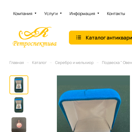
Компания
Услуги
Информация
Контакты
Каталог антиквар
–
–
–
Главная
Каталог
Серебро и мельхиор
Подвеска " Овен"