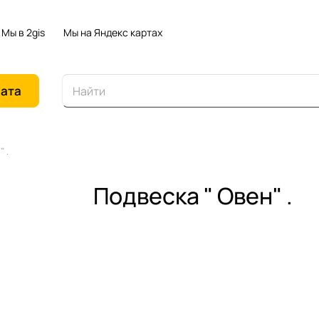
Мы в 2gis
Мы на Яндекс картах
иата
 .
Подвеска " Овен" .