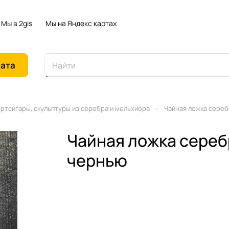
Мы в 2gis
Мы на Яндекс картах
иата
–
ортсигары, скульптуры из серебра и мельхиора
Чайная ложка сереб
Чайная ложка сереб
чернью