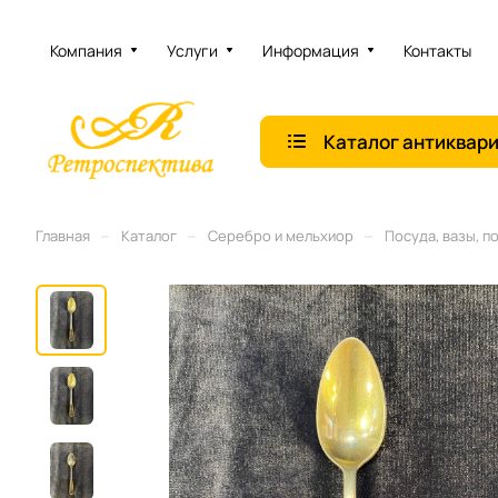
Компания
Услуги
Информация
Контакты
Каталог антиквар
–
–
–
Главная
Каталог
Серебро и мельхиор
Посуда, вазы, п