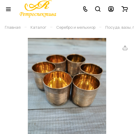
–
–
–
Главная
Каталог
Серебро и мельхиор
Посуда, вазы,