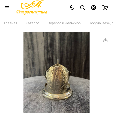
–
–
–
Главная
Каталог
Серебро и мельхиор
Посуда, вазы,