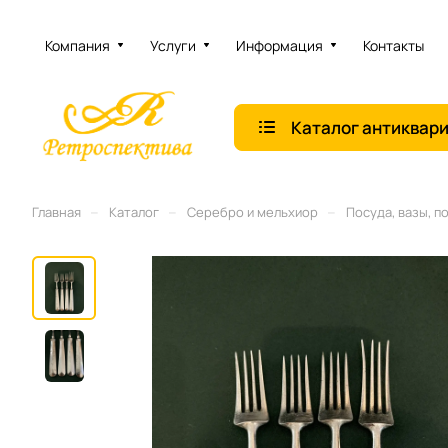
Компания
Услуги
Информация
Контакты
Каталог антиквар
–
–
–
Главная
Каталог
Серебро и мельхиор
Посуда, вазы, п