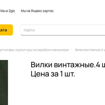
Мы в 2gis
Мы на Яндекс картах
иата
–
ортсигары, скульптуры из серебра и мельхиора
Вилки винтажные.4 ш
Вилки винтажные.4 
Цена за 1 шт.