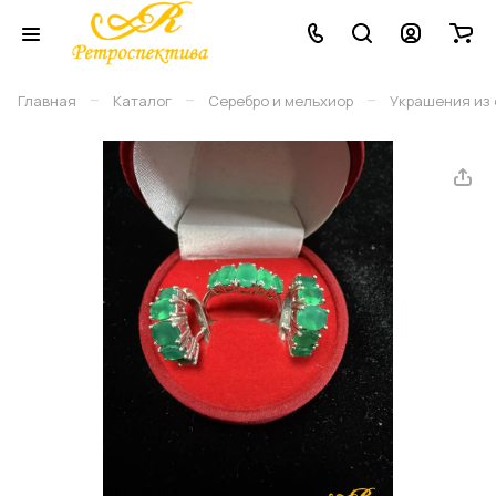
–
–
–
Главная
Каталог
Серебро и мельхиор
Украшения из 