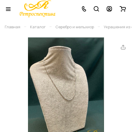
–
–
–
Главная
Каталог
Серебро и мельхиор
Украшения из 