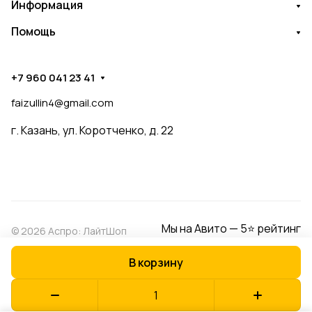
Информация
Помощь
+7 960 041 23 41
faizullin4@gmail.com
г. Казань, ул. Коротченко, д. 22
Мы на Авито — 5⭐ рейтинг
© 2026 Аспро: ЛайтШоп
В корзину
Конфиденциальность
Оферта
Разработано в