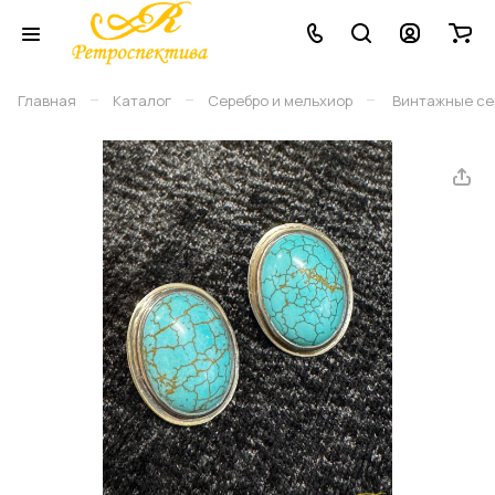
–
–
–
Главная
Каталог
Серебро и мельхиор
Винтажные серь