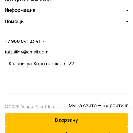
Информация
Помощь
+7 960 041 23 41
faizullin4@gmail.com
г. Казань, ул. Коротченко, д. 22
Мы на Авито — 5⭐ рейтинг
© 2026 Аспро: ЛайтШоп
В корзину
Конфиденциальность
Оферта
Разработано в