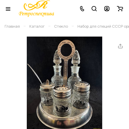
–
–
–
Главная
Каталог
Стекло
Набор для специй СССР ори