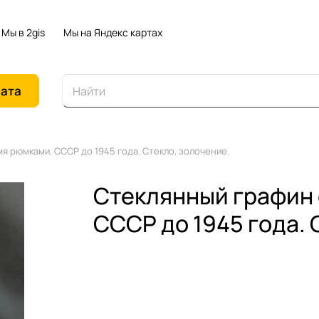
Мы в 2gis
Мы на Яндекс картах
иата
я рюмками. СССР до 1945 года. Стекло, золочение.
Стеклянный графин 
СССР до 1945 года. 