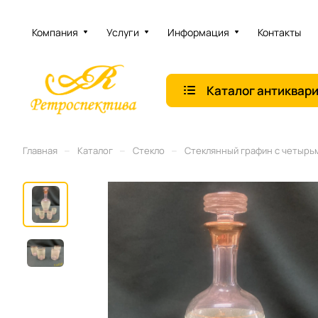
Компания
Услуги
Информация
Контакты
Каталог антиквар
–
–
–
Главная
Каталог
Стекло
Стеклянный графин с четырьм