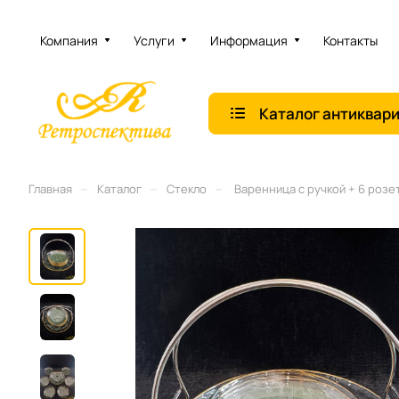
Компания
Услуги
Информация
Контакты
Каталог антиквар
–
–
–
Главная
Каталог
Стекло
Варенница с ручкой + 6 розе