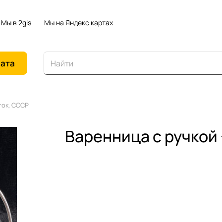
Мы в 2gis
Мы на Яндекс картах
иата
ток, СССР
Варенница с ручкой 