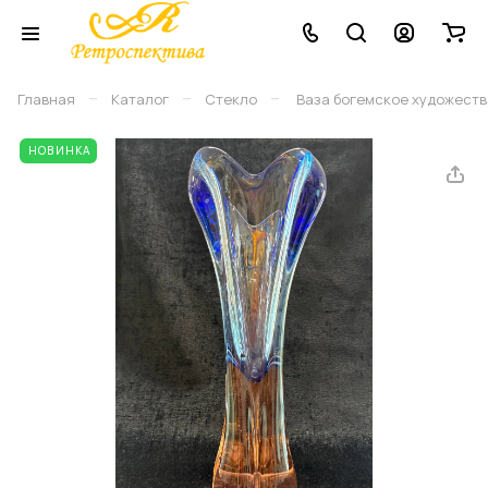
–
–
–
Главная
Каталог
Стекло
Ваза богемское художестве
НОВИНКА