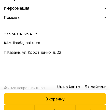
Информация
Помощь
+7 960 041 23 41
faizullin4@gmail.com
г. Казань, ул. Коротченко, д. 22
Мы на Авито — 5⭐ рейтинг
© 2026 Аспро: ЛайтШоп
В корзину
Конфиденциальность
Оферта
Разработано в