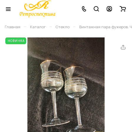
–
–
–
Главная
Каталог
Стекло
Винтажная пара фужеров. Ч
НОВИНКА