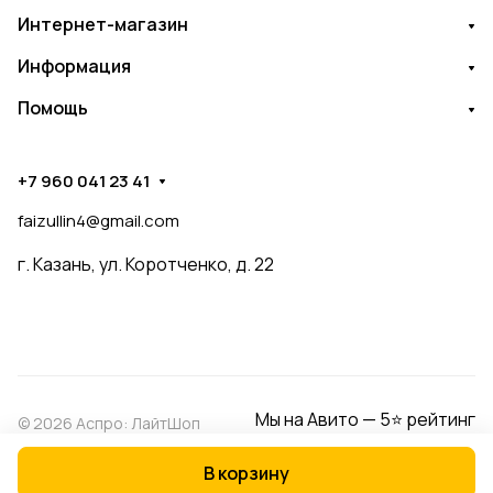
Интернет-магазин
Информация
Помощь
+7 960 041 23 41
faizullin4@gmail.com
г. Казань, ул. Коротченко, д. 22
Мы на Авито — 5⭐ рейтинг
© 2026 Аспро: ЛайтШоп
В корзину
Конфиденциальность
Оферта