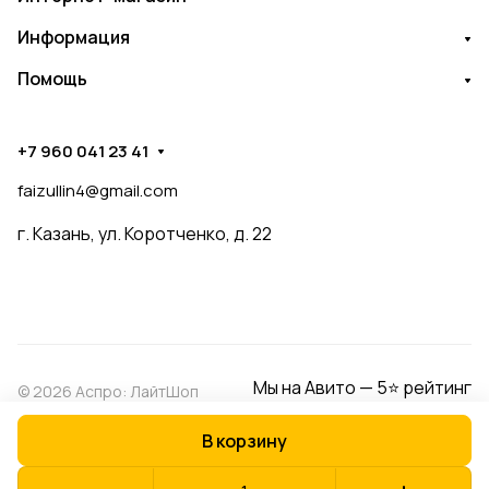
Информация
Помощь
+7 960 041 23 41
faizullin4@gmail.com
г. Казань, ул. Коротченко, д. 22
Мы на Авито — 5⭐ рейтинг
© 2026 Аспро: ЛайтШоп
В корзину
Конфиденциальность
Оферта
Разработано в