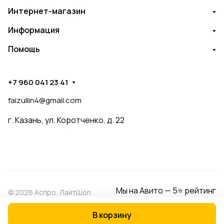
Интернет-магазин
Информация
Помощь
+7 960 041 23 41
faizullin4@gmail.com
г. Казань, ул. Коротченко, д. 22
Мы на Авито — 5⭐ рейтинг
© 2026 Аспро: ЛайтШоп
В корзину
Конфиденциальность
Оферта