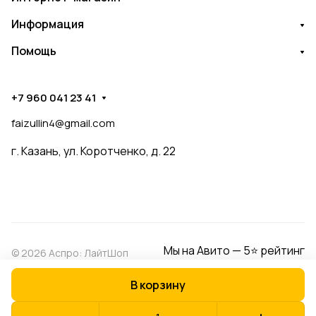
Информация
Помощь
+7 960 041 23 41
faizullin4@gmail.com
г. Казань, ул. Коротченко, д. 22
Мы на Авито — 5⭐ рейтинг
© 2026 Аспро: ЛайтШоп
В корзину
Конфиденциальность
Оферта
Разработано в