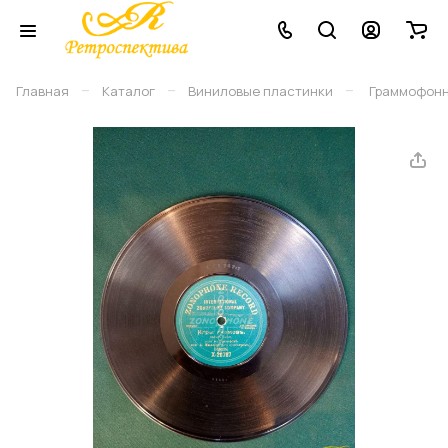
–
–
–
Главная
Каталог
Виниловые плаcтинки
Граммофонн