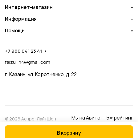
Интернет-магазин
Информация
Помощь
+7 960 041 23 41
faizullin4@gmail.com
г. Казань, ул. Коротченко, д. 22
Мы на Авито — 5⭐ рейтинг
© 2026 Аспро: ЛайтШоп
В корзину
Конфиденциальность
Оферта