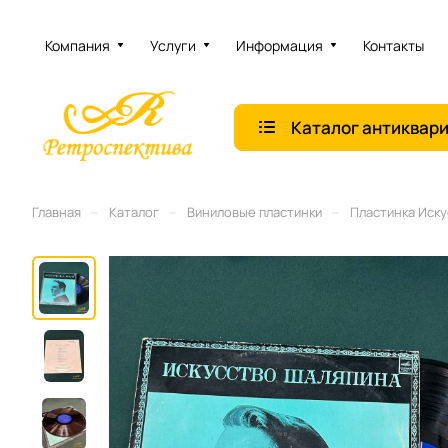
Компания
Услуги
Информация
Контакты
Каталог антиквар
–
–
–
Главная
Каталог
Виниловые плаcтинки
Пластинка Иску