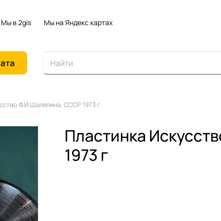
Мы в 2gis
Мы на Яндекс картах
иата
сство Ф.И.Шаляпина, СССР 1973 г
Пластинка Искусств
1973 г