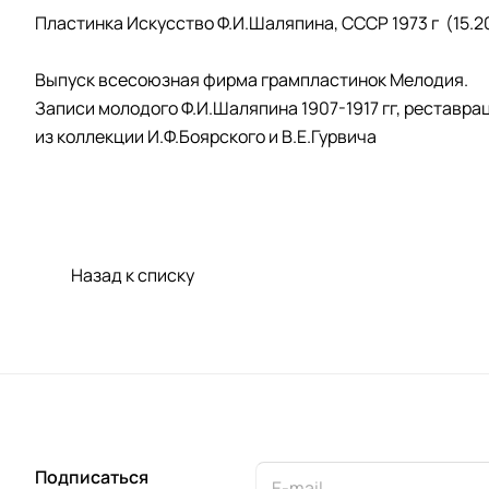
Пластинка Искусство Ф.И.Шаляпина, СССР 1973 г (15.2
Выпуск всесоюзная фирма грампластинок Мелодия.
Записи молодого Ф.И.Шаляпина 1907-1917 гг, реставраци
из коллекции И.Ф.Боярского и В.Е.Гурвича
Назад к списку
Подписаться