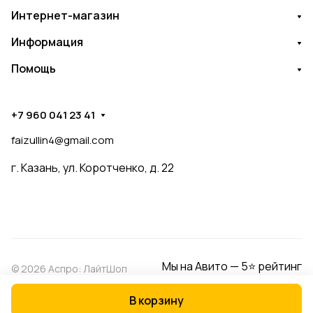
Интернет-магазин
Информация
Помощь
+7 960 041 23 41
faizullin4@gmail.com
г. Казань, ул. Коротченко, д. 22
Мы на Авито — 5⭐ рейтинг
© 2026 Аспро: ЛайтШоп
В корзину
Конфиденциальность
Оферта