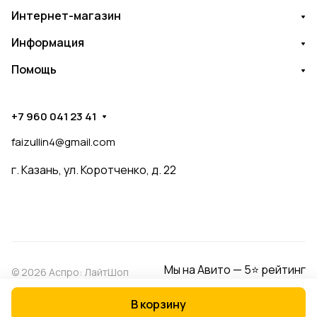
Интернет-магазин
Информация
Помощь
+7 960 041 23 41
faizullin4@gmail.com
г. Казань, ул. Коротченко, д. 22
Мы на Авито — 5⭐ рейтинг
© 2026 Аспро: ЛайтШоп
В корзину
Конфиденциальность
Оферта