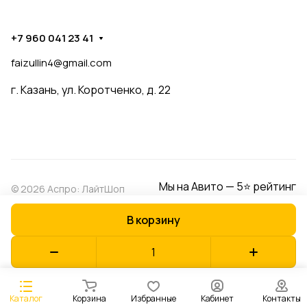
+7 960 041 23 41
faizullin4@gmail.com
г. Казань, ул. Коротченко, д. 22
Мы на Авито — 5⭐ рейтинг
© 2026 Аспро: ЛайтШоп
В корзину
Конфиденциальность
Оферта
Разработано в
Каталог
Корзина
Избранные
Кабинет
Контакты