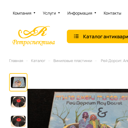
Компания
Услуги
Информация
Контакты
Каталог антиквар
–
–
–
Главная
Каталог
Виниловые плаcтинки
Рей Дорсит. Аль