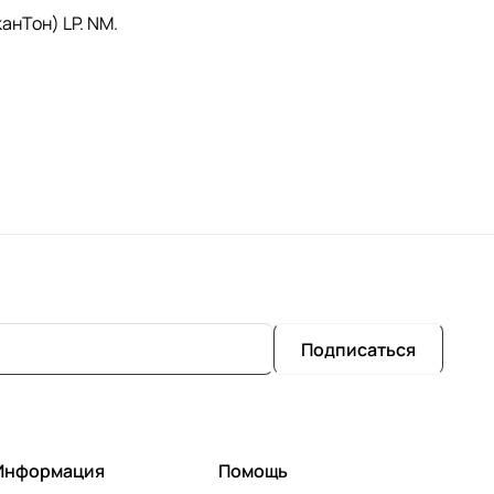
анТон) LP. NM.
Подписаться
Информация
Помощь