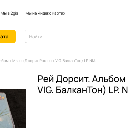
Мы в 2gis
Мы на Яндекс картах
иата
бом « Мънго Джери» Рок, поп. VIG. БалканТон) LP. NM.
Рей Дорсит. Альбом 
VIG. БалканТон) LP. 