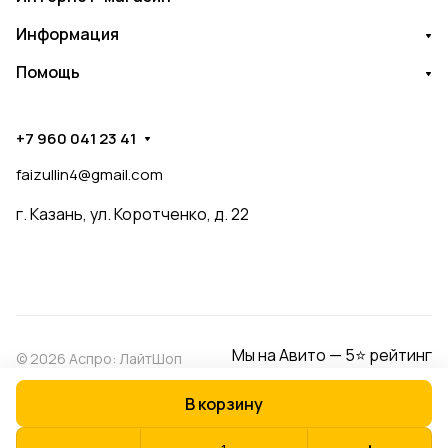
Информация
Помощь
+7 960 041 23 41
faizullin4@gmail.com
г. Казань, ул. Коротченко, д. 22
Мы на Авито — 5⭐ рейтинг
© 2026 Аспро: ЛайтШоп
В корзину
Конфиденциальность
Оферта
Разработано в