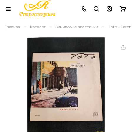
–
–
–
Главная
Каталог
Виниловые плаcтинки
Toto – Faren