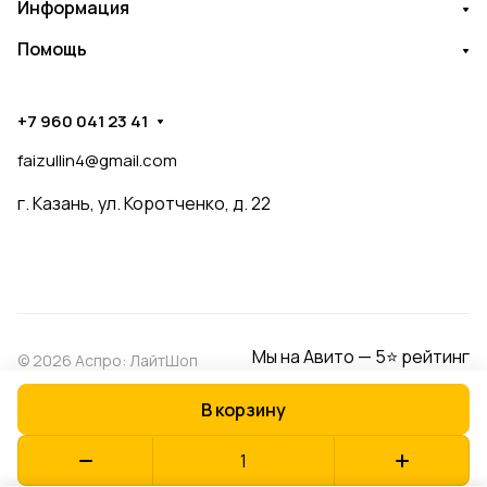
Информация
Помощь
+7 960 041 23 41
faizullin4@gmail.com
г. Казань, ул. Коротченко, д. 22
Мы на Авито — 5⭐ рейтинг
© 2026 Аспро: ЛайтШоп
В корзину
Конфиденциальность
Оферта
Разработано в